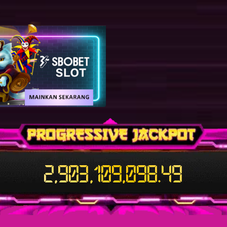
2,903,109,129.43