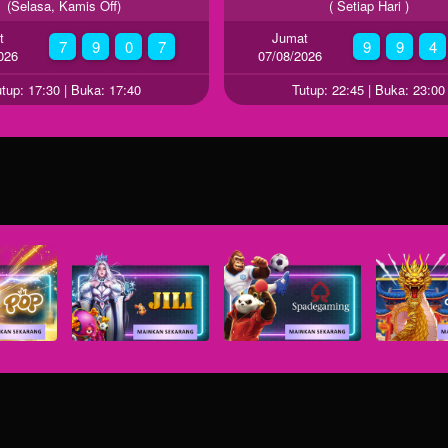
(Selasa, Kamis Off)
( Setiap Hari )
t
Jumat
7
9
0
7
9
9
4
026
07/08/2026
tup: 17:30 | Buka: 17:40
Tutup: 22:45 | Buka: 23:00