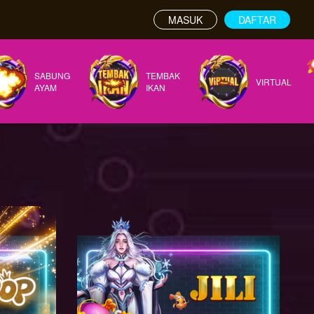
MASUK
DAFTAR
SABUNG
TEMBAK
VIRTUAL
AYAM
IKAN