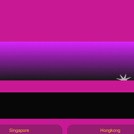
Singapore
Hongkong