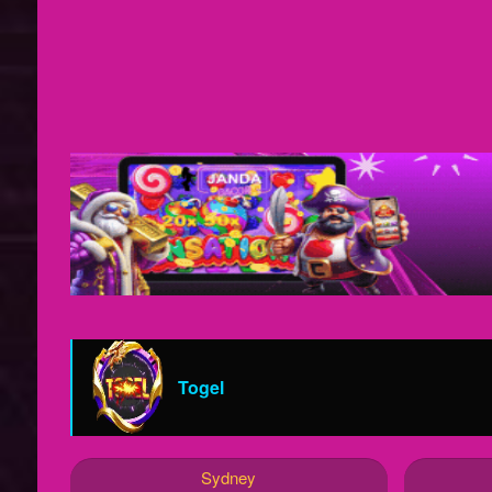
Togel
Sydney